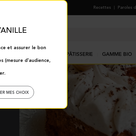
Recettes
Paroles 
ANILLE
ce et assurer le bon
E
EPICES ET AIDES À LA PÂTISSERIE
GAMME BIO
res (mesure d'audience,
er.
ER MES CHOIX