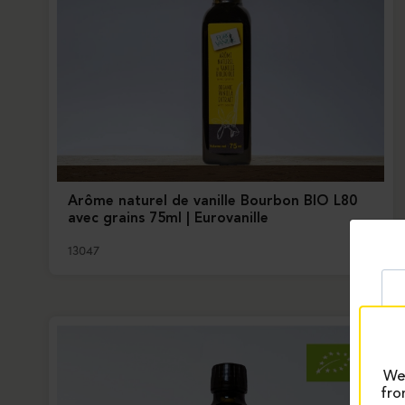
Arôme naturel de vanille Bourbon BIO L80
avec grains 75ml | Eurovanille
13047
We 
fro