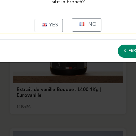
site in French?
NO
YES
FER
Extrait de vanille Bouquet L400 1Kg |
Eurovanille
14103M