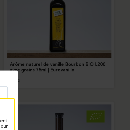
Arôme naturel de vanille Bourbon BIO L200
avec grains 75ml | Eurovanille
13072
rent
 our