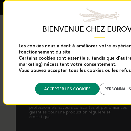
BIENVENUE CHEZ EUROV
Les cookies nous aident à améliorer votre expérien
fonctionnement du site.
EXCLUSIVITÉS EUROVANILLE
PRODUITS VANILL
Certains cookies sont essentiels, tandis que d'aut
marketing) nécessitent votre consentement.
Vous pouvez accepter tous les cookies ou les refus
BISCUITS
ACCEPTER LES COOKIES
PERSONNALIS
Gousses, poudres et arômes de vanille pour la
fabrication de biscuits artisanaux. Formats
professionnels, saveurs constantes et performances
garanties pour une production régulière et
aromatique.