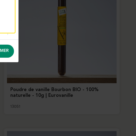
MER
Poudre de vanille Bourbon BIO - 100%
naturelle - 10g | Eurovanille
13051