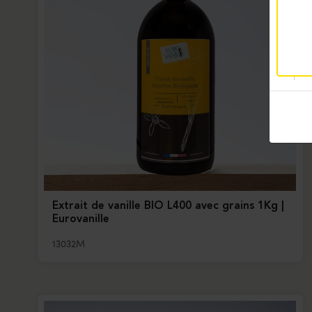
Extrait de vanille BIO L400 avec grains 1Kg |
Eurovanille
13032M