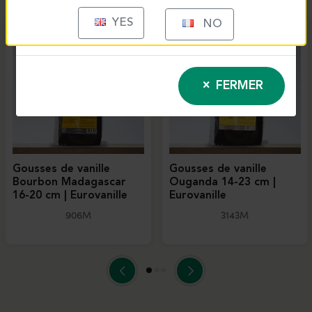
YES
NO
FERMER
Gousses de vanille
Gousses de vanille
Bourbon Madagascar
Ouganda 14-23 cm |
16-20 cm | Eurovanille
Eurovanille
906M
3143M