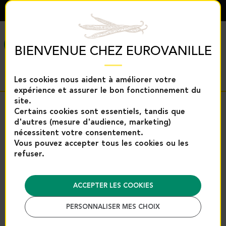
FRANÇAIS
MENU
BIENVENUE CHEZ EUROVANILLE
Les cookies nous aident à améliorer votre
expérience et assurer le bon fonctionnement du
site.
Retour
Certains cookies sont essentiels, tandis que
d'autres (mesure d'audience, marketing)
Accueil
Epices et aides à la pâtisserie
nécessitent votre consentement.
Aides à la pâtisserie
Fruits secs
Noix de Pecan - 1Kg
Vous pouvez accepter tous les cookies ou les
refuser.
Noix de Pecan - 1Kg |
Eurovanille
ACCEPTER LES COOKIES
Référence : 2626
PERSONNALISER MES CHOIX