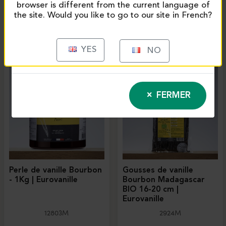
browser is different from the current language of
the site. Would you like to go to our site in French?
PRODUITS SIMILAIRES
YES
NO
FERMER
Perle de vanille Bourbon
Gousses de vanille
- 1Kg | Eurovanille
Bourbon Madagascar
BIO 16-20 cm |
Eurovanille
12803M
2924M