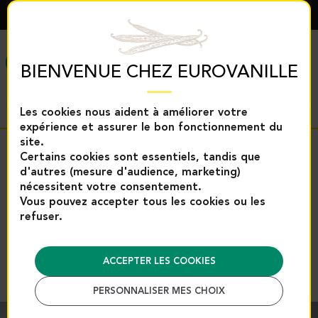
FRANÇAIS
MENU
BIENVENUE CHEZ EUROVANILLE
Les cookies nous aident à améliorer votre
expérience et assurer le bon fonctionnement du
site.
Retour
Certains cookies sont essentiels, tandis que
d'autres (mesure d'audience, marketing)
Accueil
Produits vanille
nécessitent votre consentement.
Extraits et arômes de vanille
Extrait de vanille Bourb
Vous pouvez accepter tous les cookies ou les
refuser.
Extrait de vanille Bourbon L400
BIO sans grains |Eurovanille
ACCEPTER LES COOKIES
Référence : 13043M
PERSONNALISER MES CHOIX