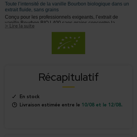
Toute l’intensité de la vanille Bourbon biologique dans un
extrait fluide, sans grains
Conçu pour les professionnels exigeants, l’extrait de
vanille Bourbon BIO L400 sans grains concentre la
> Lire la suite
puissance aromatique naturelle de la vanille Bourbon
dans une solution fluide, stable et sans inclusion de
grains. Fabriqué à partir de gousses biologiques
rigoureusement sélectionnées à Madagascar, cet extrait
est idéal pour les recettes nécessitant une aromatisation
précise, homogène et sans particules visibles.
...
Récapitulatif
En stock
Livraison estimée entre le
10/08 et le 12/08.