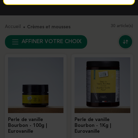
exigences des artisans.
Accueil
Crèmes et mousses
30 article(s)
AFFINER VOTRE CHOIX
Perle de vanille
Perle de vanille
Bourbon - 100g |
Bourbon - 1Kg |
Eurovanille
Eurovanille