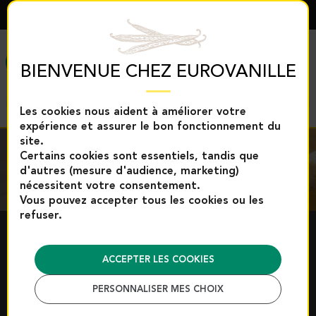
FRANÇAIS
MENU
BIENVENUE CHEZ EUROVANILLE
Les cookies nous aident à améliorer votre
expérience et assurer le bon fonctionnement du
site.
Certains cookies sont essentiels, tandis que
d'autres (mesure d'audience, marketing)
nécessitent votre consentement.
Vous pouvez accepter tous les cookies ou les
refuser.
CRÈMES ET MOUSSES
ACCEPTER LES COOKIES
Vanille naturelle, épices et produits professionnels pour
PERSONNALISER MES CHOIX
sublimer vos crèmes pâtissières, crèmes anglaises, mousselines,
bavaroises et mousses aériennes. Des ingrédients adaptés aux