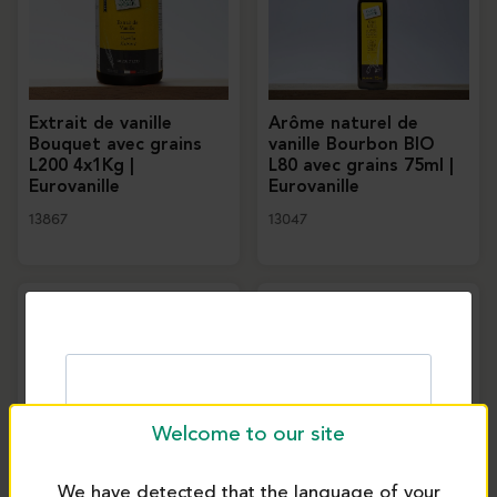
Extrait de vanille
Arôme naturel de
Bouquet avec grains
vanille Bourbon BIO
L200 4x1Kg |
L80 avec grains 75ml |
Eurovanille
Eurovanille
13867
13047
Welcome to our site
We have detected that the language of your