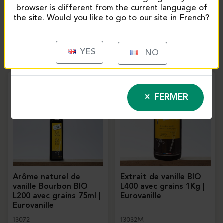
browser is different from the current language of
Extrait de vanille
Extrait de vanille
the site. Would you like to go to our site in French?
Bourbon BIO L200 avec
Bourbon L200 avec
grains 1Kg | Eurovanille
grains 1Kg | Eurovanille
13034M
12997M
YES
NO
FERMER
Arôme naturel de
Extrait de vanille BIO
vanille Bourbon BIO
L400 avec grains 1Kg |
L200 avec grains 75ml |
Eurovanille
Eurovanille
13072
13032M