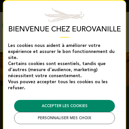
FRANÇAIS
MENU
BIENVENUE CHEZ EUROVANILLE
Les cookies nous aident à améliorer votre
expérience et assurer le bon fonctionnement du
site.
Certains cookies sont essentiels, tandis que
d'autres (mesure d'audience, marketing)
nécessitent votre consentement.
Vous pouvez accepter tous les cookies ou les
refuser.
AIDES À LA PÂTISSERIE
ACCEPTER LES COOKIES
Ingrédients techniques et naturels pour sublimer vos
PERSONNALISER MES CHOIX
créations sucrées
Découvrez notre sélection professionnelle de fruits secs, pâtes