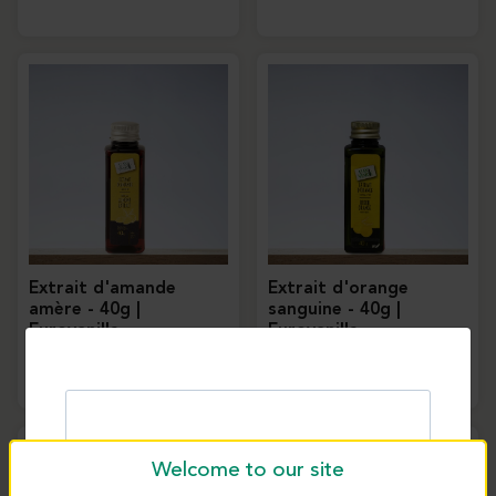
Extrait d'amande
Extrait d'orange
amère - 40g |
sanguine - 40g |
Eurovanille
Eurovanille
3168
3164
Welcome to our site