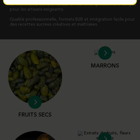
de fruits secs, extraits floraux et marrons, spécialement conçue
pour les artisans exigeants.
Qualité professionnelle, formats B2B et intégration facile pour
des recettes sucrées créatives et maîtrisées.
MARRONS
FRUITS SECS