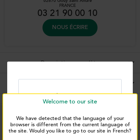
62870 Gouy Saint André
FRANCE
03 21 90 00 10
NOUS ÉCRIRE
Description complète
Conseils d'utilisations et applications
Welcome to our site
We have detected that the language of your
PRODUITS SIMILAIRES
browser is different from the current language of
the site. Would you like to go to our site in French?