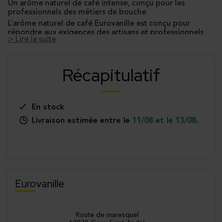
Un arôme naturel de café intense, conçu pour les
professionnels des métiers de bouche
L’arôme naturel de café Eurovanille est conçu pour
répondre aux exigences des artisans et professionnels
> Lire la suite
des métiers de bouche. Élaboré à partir d’extraits
naturels de café, il restitue fidèlement les notes
puissantes et torréfiées du café fraîchement moulu. Son
Récapitulatif
format 1kg est adapté aux usages intensifs en pâtisserie,
Pourquoi choisir l’arôme naturel de café Eurovanille ?
confiserie ou glacerie.
• Goût typique du café torréfié – équilibré, intense, sans
amertume
• Haute stabilité en cuisson et en froid – idéal pour
En stock
glaces, crèmes, ganaches
• Format professionnel de 1kg – dosage précis,
Livraison estimée entre le
11/08 et le 13/08.
...
rendement optimal
• Soluble dans les bases aqueuses et lactées – grande
polyvalence d’application
Eurovanille
Route de maresquel