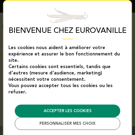
FRANÇAIS
MENU
BIENVENUE CHEZ EUROVANILLE
Les cookies nous aident à améliorer votre
expérience et assurer le bon fonctionnement du
site.
Retour
Certains cookies sont essentiels, tandis que
d'autres (mesure d'audience, marketing)
Accueil
Epices et aides à la pâtisserie
nécessitent votre consentement.
Aides à la pâtisserie
Autres aides à la pâtisserie
Vous pouvez accepter tous les cookies ou les
Arôme café - 1kg | Eurovanille
refuser.
Arôme café - 1kg | Eurovanille
Référence : 14335M
ACCEPTER LES COOKIES
PERSONNALISER MES CHOIX