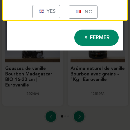
YES
NO
FERMER
Gousses de vanille
Arôme naturel de vanille
Bourbon Madagascar
Bourbon avec grains -
BIO 16-20 cm |
1Kg | Eurovanille
Eurovanille
2924M
12619M