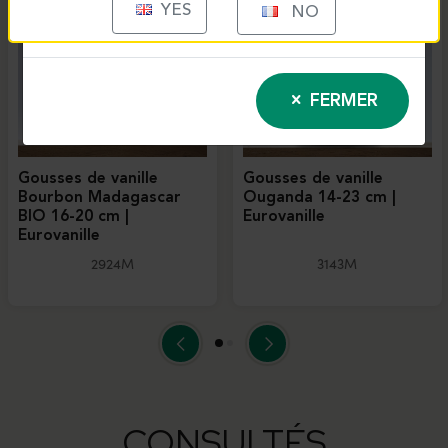
YES
NO
FERMER
Gousses de vanille
Gousses de vanille
Bourbon Madagascar
Ouganda 14-23 cm |
BIO 16-20 cm |
Eurovanille
Eurovanille
2924M
3143M
CONSULTÉS