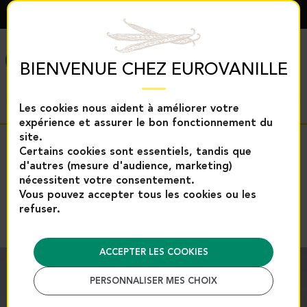
FRANÇAIS
MENU
BIENVENUE CHEZ EUROVANILLE
Les cookies nous aident à améliorer votre
expérience et assurer le bon fonctionnement du
site.
Accueil
Exclusivités Eurovanille
Cœur de v
Retour
Certains cookies sont essentiels, tandis que
d'autres (mesure d'audience, marketing)
Cœur de vanille Bouquet - 100g
nécessitent votre consentement.
| Eurovanille
Vous pouvez accepter tous les cookies ou les
refuser.
Référence : 13895M
ACCEPTER LES COOKIES
PERSONNALISER MES CHOIX