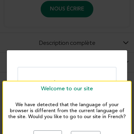
NOUS ÉCRIRE
Description complète
Conseils d'utilisations et applications
Welcome to our site
PRODUITS SIMILAIRES
We have detected that the language of your
browser is different from the current language of
the site. Would you like to go to our site in French?