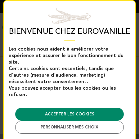
FRANÇAIS
MENU
BIENVENUE CHEZ EUROVANILLE
Les cookies nous aident à améliorer votre
expérience et assurer le bon fonctionnement du
site.
Retour
Certains cookies sont essentiels, tandis que
d'autres (mesure d'audience, marketing)
Accueil
Produits vanille
Poudre de vanille
Poudre de
nécessitent votre consentement.
Vous pouvez accepter tous les cookies ou les
Poudre de vanille Bourbon BIO -
refuser.
100% naturelle - 10g |
Eurovanille
ACCEPTER LES COOKIES
Référence : 13051
PERSONNALISER MES CHOIX