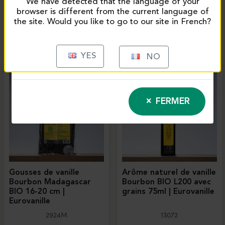
We have detected that the language of your
browser is different from the current language of
the site. Would you like to go to our site in French?
PRODUITS SIMILAIRES
YES
NO
FERMER
Gousses de vanille
Arôme naturel de vanille
Bourbon Madagascar
Bourbon BIO L200 avec
BIO 16-20 cm |
grains 75ml | Eurovanille
Eurovanille
2924M
13072