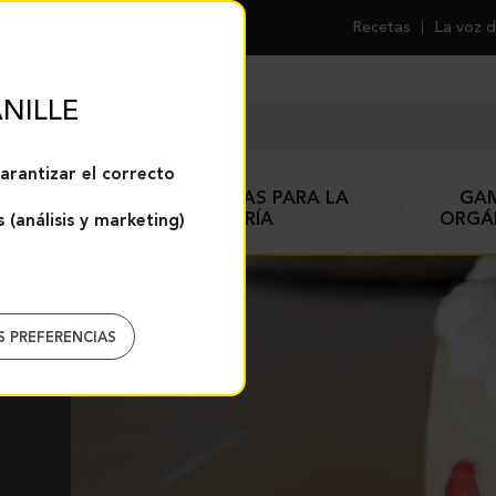
Recetas
La voz d
NILLE
arantizar el correcto
ESPECIAS Y AYUDAS PARA LA
GA
REPOSTERÍA
ORGÁ
 (análisis y marketing)
S PREFERENCIAS