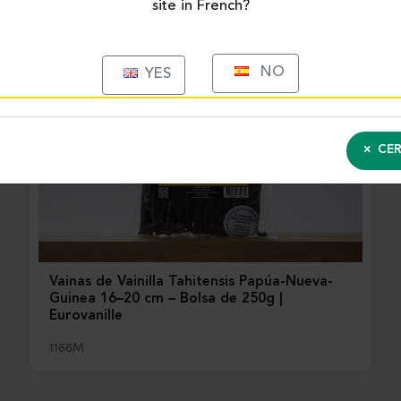
site in French?
NO
YES
CER
Vainas de Vainilla Tahitensis Papúa-Nueva-
Guinea 16–20 cm – Bolsa de 250g |
Eurovanille
1166M