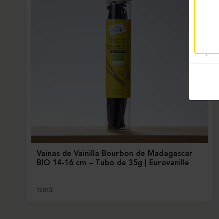
Vainas de Vainilla Bourbon de Madagascar
BIO 14-16 cm – Tubo de 35g | Eurovanille
12813