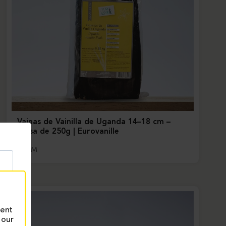
Vainas de Vainilla de Uganda 14–18 cm –
Bolsa de 250g | Eurovanille
3143M
rent
 our