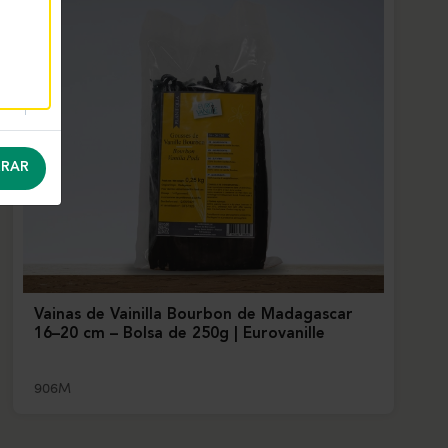
RAR
Vainas de Vainilla Bourbon de Madagascar
16–20 cm – Bolsa de 250g | Eurovanille
906M