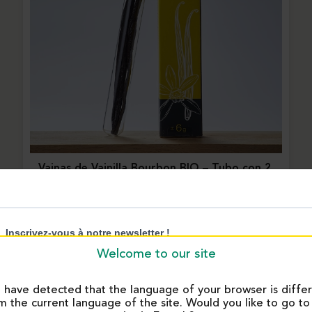
Vainas de Vainilla Bourbon BIO – Tubo con 2
vainas | Eurovanille
12872
Welcome to our site
have detected that the language of your browser is diffe
m the current language of the site. Would you like to go to