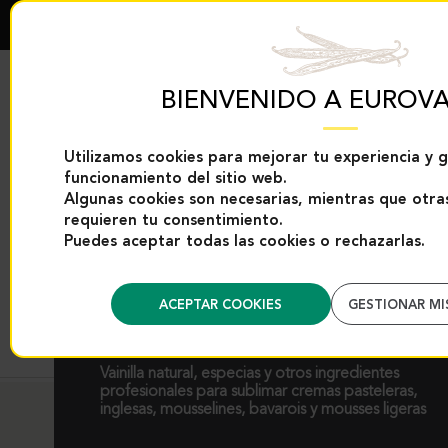
BIENVENIDO A EUROVA
Utilizamos cookies para mejorar tu experiencia y g
funcionamiento del sitio web.
EXCLUSIVIDADES
PRODUCTOS DE
EUROVANILLE
VAINILLA
Algunas cookies son necesarias, mientras que otras
requieren tu consentimiento.
Puedes aceptar todas las cookies o rechazarlas.
CREMAS Y ESPUMAS
ACEPTAR COOKIES
GESTIONAR MI
Vainilla natural, especias y otros ingredientes
profesionales para sublimar cremas pasteleras,
inglesas, mousselines, bavarois y mousses ligeras