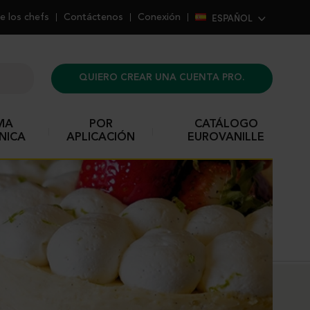
ESPAÑOL
e los chefs
Contáctenos
Conexión
QUIERO CREAR UNA CUENTA PRO.
MA
POR
CATÁLOGO
NICA
APLICACIÓN
EUROVANILLE