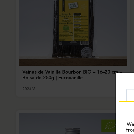
Vainas de Vainilla Bourbon BIO – 16–20 cm –
Bolsa de 250g | Eurovanille
2924M
We 
fro