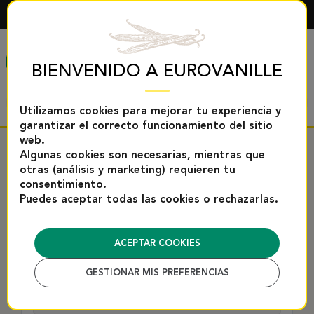
ESPAÑOL
MENÚ
BIENVENIDO A EUROVANILLE
Utilizamos cookies para mejorar tu experiencia y
garantizar el correcto funcionamiento del sitio
web.
Inicio
Contáctenos
Algunas cookies son necesarias, mientras que
otras (análisis y marketing) requieren tu
consentimiento.
Puedes aceptar todas las cookies o rechazarlas.
CONTÁCTENOS
ACEPTAR COOKIES
Utilice el formulario de contacto a continuación para
enviarnos un mensaje.
GESTIONAR MIS PREFERENCIAS