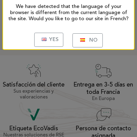
We have detected that the language of your
Importa tus archivos
browser is different from the current language of
the site. Would you like to go to our site in French?
ENVIAR
YES
NO
Satisfacción del cliente
Entrega en 3-5 días en
Sus experiencias y
toda Francia
valoraciones
En Europa
Persona de contacto
Etiqueta EcoVadis
Nuestras soluciones de RSE
asignada