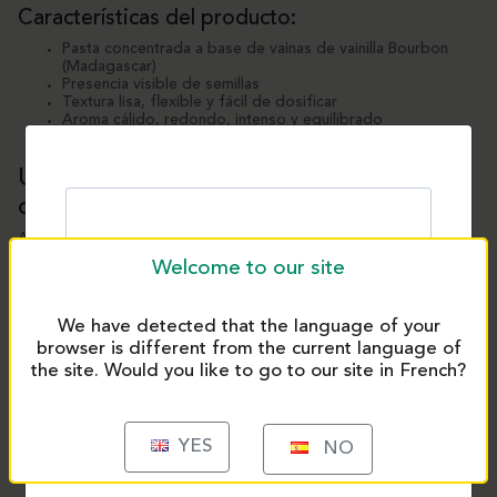
Características del producto:
Pasta concentrada a base de vainas de vainilla Bourbon
(Madagascar)
Presencia visible de semillas
Textura lisa, flexible y fácil de dosificar
Aroma cálido, redondo, intenso y equilibrado
Perfil aromático fiel al de la vaina original
Un ingrediente técnico pensado para los
oficios del gusto
A diferencia de las vainas enteras, la pasta de vainilla ofrece una
solución lista para usar, sin preparación previa ni infusión, con una
Welcome to our site
perfecta estabilidad en el tiempo. Se adapta a múltiples tipos de
preparaciones, incluso con bases complejas.
We have detected that the language of your
Ventajas técnicas:
browser is different from the current language of
Integración homogénea en todo tipo de recetas
the site. Would you like to go to our site in French?
Estabilidad durante cocción, congelación y pasteurización
Acabado visual atractivo gracias a las semillas
Dosificación controlada y repetible
Ahorro de tiempo en producción
YES
NO
Usos versátiles con la misma intensidad