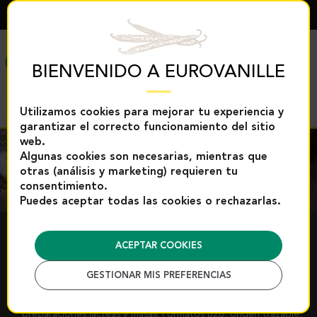
ESPAÑOL
MENÚ
BIENVENIDO A EUROVANILLE
Utilizamos cookies para mejorar tu experiencia y
garantizar el correcto funcionamiento del sitio
web.
Algunas cookies son necesarias, mientras que
otras (análisis y marketing) requieren tu
consentimiento.
Puedes aceptar todas las cookies o rechazarlas.
PASTAS DE VAINILLA
ACEPTAR COOKIES
GESTIONAR MIS PREFERENCIAS
Pastas de vainilla concentradas para profesionales
Sabor intenso, fácil de dosificar, ideal para cremas,
preparaciones lácteas y masas. Formatos B2B, origen trazable.