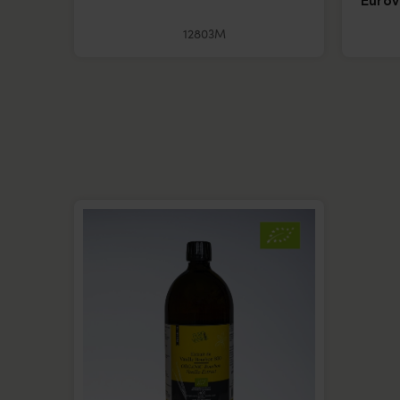
Eurov
12803M