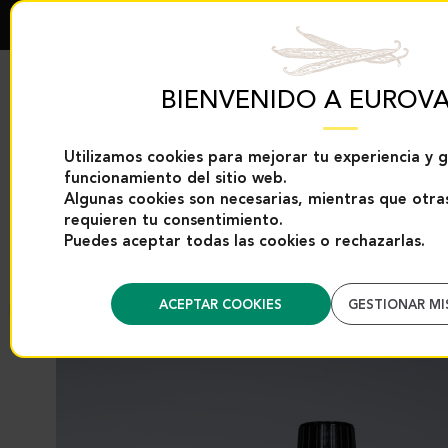
BIENVENIDO A EUROVA
Utilizamos cookies para mejorar tu experiencia y g
funcionamiento del sitio web.
EXCLUSIVIDADES
PRODUCTOS DE
EUROVANILLE
VAINILLA
Algunas cookies son necesarias, mientras que otras
requieren tu consentimiento.
Puedes aceptar todas las cookies o rechazarlas.
Inicio
Categories
Productos de vainilla
Extractos y aromas de vainil
ACEPTAR COOKIES
GESTIONAR MI
Regreso