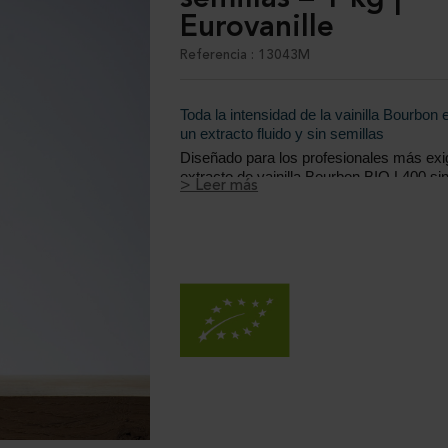
Eurovanille
Referencia : 13043M
Toda la intensidad de la vainilla Bourbon 
un extracto fluido y sin semillas
Diseñado para los profesionales más exig
extracto de vainilla Bourbon BIO L400 si
> Leer más
Eurovanille concentra toda la potencia ar
...
vainilla Bourbon en una solución fluida, es
de partículas visibles. Elaborado con vain
de cultivo ecológico certificado en Mada
ideal para recetas que requieren una aro
precisa, homogénea y sin inclusiones vis