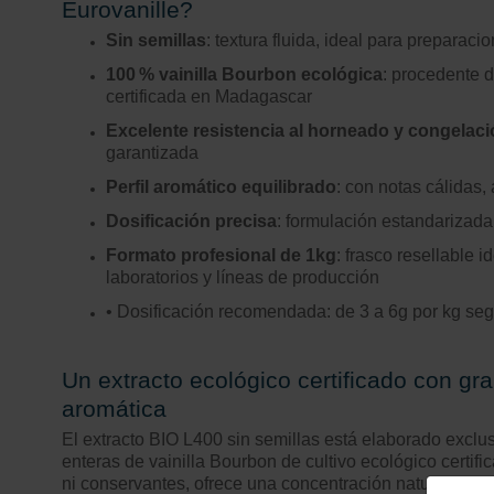
Eurovanille?
Sin semillas
: textura fluida, ideal para preparaci
100
% vainilla Bourbon ecol
ó
gica
: procedente d
certificada en Madagascar
Excelente resistencia al horneado y congelac
garantizada
Perfil aromático equilibrado
: con notas cálidas,
Dosificación precisa
: formulación estandarizada
Formato profesional de 1kg
: frasco resellable 
laboratorios y líneas de producción
• Dosificación recomendada: de 3 a 6g por kg se
Un extracto ecológico certificado con gra
aromática
El extracto BIO L400 sin semillas está elaborado excl
enteras de vainilla Bourbon de cultivo ecológico certific
ni conservantes, ofrece una concentración natural cont