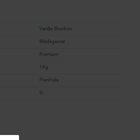
Vanille Bourbon
Madagascar
Premium
1Kg
Planifolia
Sí