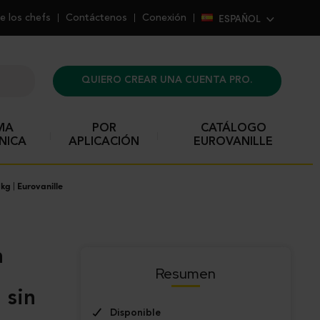
ESPAÑOL
e los chefs
Contáctenos
Conexión
QUIERO CREAR UNA CUENTA PRO.
MA
POR
CATÁLOGO
NICA
APLICACIÓN
EUROVANILLE
kg | Eurovanille
Resumen
 sin
Disponible