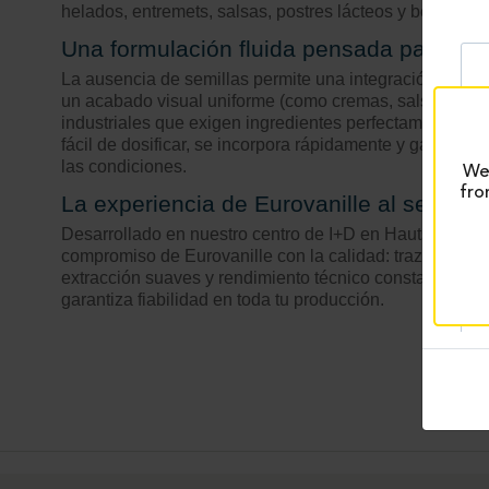
helados, entremets, salsas, postres lácteos y bebidas.
Una formulación fluida pensada para la 
La ausencia de semillas permite una integración limpia
un acabado visual uniforme (como cremas, salsas, mez
industriales que exigen ingredientes perfectamente ho
fácil de dosificar, se incorpora rápidamente y garantiz
las condiciones.
We 
fro
La experiencia de Eurovanille al servicio
Desarrollado en nuestro centro de I+D en Hauts-de-Franc
compromiso de Eurovanille con la calidad: trazabilida
extracción suaves y rendimiento técnico constante. Su
garantiza fiabilidad en toda tu producción.