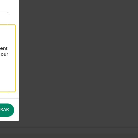
rent
 our
RAR