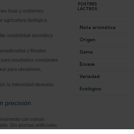
POSTRES
LÁCTEOS
ones lisas y uniformes
e agricultura biológica
Nota aromática
ión
: estabilidad aromática
Origen
 amaderadas y florales
Gama
 para resultados constantes
Envase
ideal para obradores,
Variedad
gún la intensidad deseada
Ecológico
n precisión
usivamente con vainas
ado. Sin aromas artificiales
rolada, perfecta para cremas,