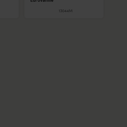
Eurovanille
13044M