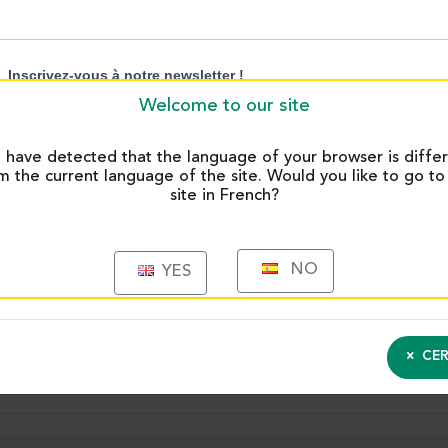
regularidad
 en recetas que requieren
clas) o en procesos
Welcome to our site
mogéneos. El extracto es
a un sabor constante en todas
have detected that the language of your browser is diffe
m the current language of the site. Would you like to go to
 de los artesanos
site in French?
e, este extracto refleja el
d completa, métodos de
 formulación estandarizada
NO
YES
CER