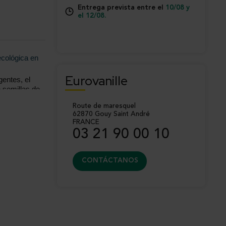
Entrega prevista entre el
10/08 y
el 12/08.
ecológica en
Eurovanille
entes, el
n semillas de
omática de la
Route de maresquel
table y libre
62870 Gouy Saint André
as de vainilla
FRANCE
gascar, es
03 21 90 00 10
matización
ibles.
CONTÁCTANOS