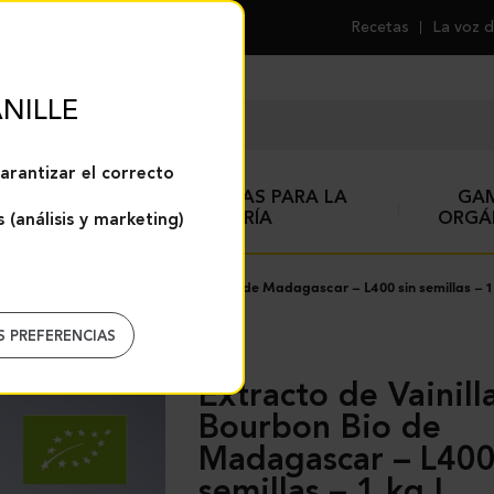
Recetas
La voz d
NILLE
arantizar el correcto
ESPECIAS Y AYUDAS PARA LA
GA
REPOSTERÍA
ORGÁ
 (análisis y marketing)
la
Extracto de Vainilla Bourbon Bio de Madagascar – L400 sin semillas – 1 
S PREFERENCIAS
Extracto de Vainilla
Bourbon Bio de
Madagascar – L400
semillas – 1 kg |