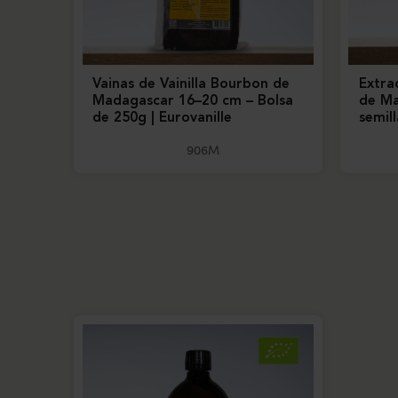
Vainas de Vainilla Bourbon de
Extra
Madagascar 16–20 cm – Bolsa
de Ma
de 250g | Eurovanille
semill
906M