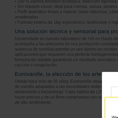
• 100 % vainilla Bourbon ecológica: selección rigurosa 
• Sin impacto visual: ideal para cremas, salsas, postre
• Perfil aromático limpio y natural: notas redondas, cál
amaderadas
• Formato botella de 1kg: ergonómico, reutilizable y hig
Una solución técnica y sensorial para pr
Desarrollado en nuestro laboratorio de I+D en Hauts-de-
acompaña a los artesanos en una producción constante 
ausencia de semillas permite un uso óptimo en recetas d
aplicaciones que requieren una perfecta homogeneidad.
formulación estable garantizan un resultado aromático u
cocción o congelación.
Eurovanille, la elección de los artesanos
Desde hace más de 35 años, Eurovanille desarrolla ext
de vainilla adaptados a las necesidades reales de los pr
rendimiento y trazabilidad. Cada botella de L200 BIO e
hacer preciso y de un firme compromiso con soluciones
de alto rendimiento.
We 