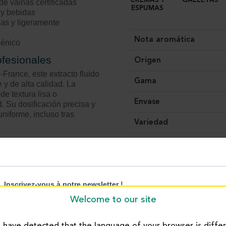
CREMAS Y
GALLETAS
de vainas certificadas
ESPUMAS
s y bebidas
idas y ligeramente
Nota aromática
iénico
ofesionales
Origen
France, este extracto fluido
Gama
y de alta calidad. La
e textura lisa o
Envase
 Su dosificación precisa y
niforme, incluso tras
Variedad
 exigentes
Ecológico
ractos y aromas naturales
ofesionales: fiabilidad,
s el resultado de un saber
 ecológicas, sostenibles y
Welcome to our site
have detected that the language of your browser is diffe