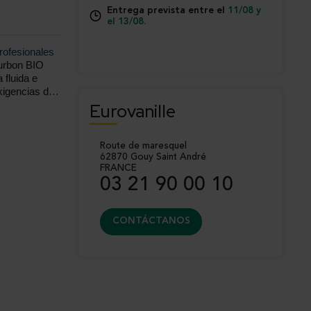
Entrega prevista entre el
11/08 y
el 13/08.
rofesionales
ourbon BIO
 fluida e
xigencias de
ía,
Eurovanille
partir de
ica en
 controlada,
Route de maresquel
ara todo tipo
62870 Gouy Saint André
FRANCE
03 21 90 00 10
CONTÁCTANOS