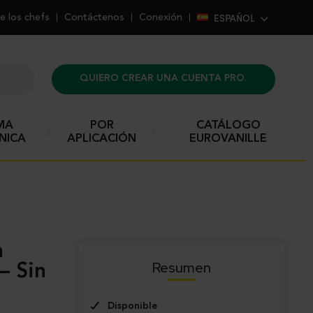
ESPAÑOL
e los chefs
Contáctenos
Conexión
QUIERO CREAR UNA CUENTA PRO.
MA
POR
CATÁLOGO
NICA
APLICACIÓN
EUROVANILLE
Resumen
– Sin
Disponible