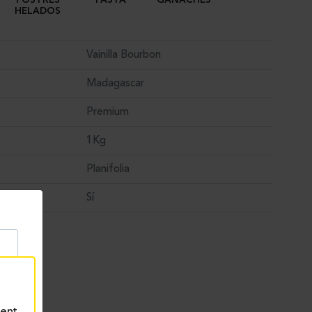
POSTRES
PASTA
GANACHES
HELADOS
Vainilla Bourbon
Madagascar
Premium
1Kg
Planifolia
Sí
rent