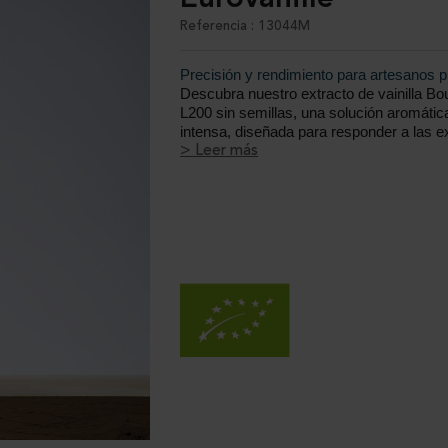
Referencia : 13044M
Precisión y rendimiento para artesanos p
Descubra nuestro extracto de vainilla B
L200 sin semillas, una solución aromática
intensa, diseñada para responder a las e
los profesionales de la pastelería, helader
> Leer más
chocolatería y restauración. Elaborado a 
vainas procedentes de agricultura ecológ
Madagascar, garantiza una aromatización
estable y visualmente neutra, adecuada p
de elaboraciones.
...