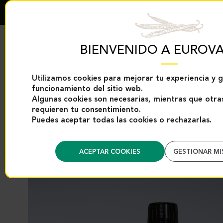
BIENVENIDO A EUROVA
Utilizamos cookies para mejorar tu experiencia y g
funcionamiento del sitio web.
EXCLUSIVIDADES
PRODUCTOS DE
EUROVANILLE
VAINILLA
Algunas cookies son necesarias, mientras que otras
requieren tu consentimiento.
Puedes aceptar todas las cookies o rechazarlas.
Inicio
Categories
Productos de vainilla
Extractos y aromas de vainil
ACEPTAR COOKIES
GESTIONAR MI
Regreso