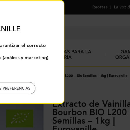
Recetas
La voz d
NILLE
arantizar el correcto
ESPECIAS Y AYUDAS PARA LA
GA
REPOSTERÍA
ORGÁ
 (análisis y marketing)
la
Extracto de Vainilla Bourbon BIO L200 – Sin Semillas – 1kg | Eurovanille
S PREFERENCIAS
Extracto de Vainilla
Bourbon BIO L200 
Semillas – 1kg |
Eurovanille