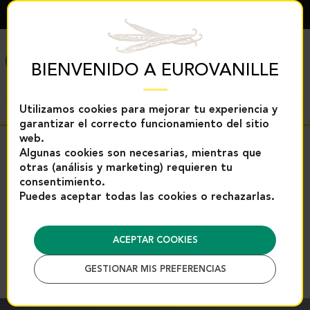
ESPAÑOL
MENÚ
BIENVENIDO A EUROVANILLE
Utilizamos cookies para mejorar tu experiencia y
garantizar el correcto funcionamiento del sitio
web.
Regreso
Algunas cookies son necesarias, mientras que
otras (análisis y marketing) requieren tu
Inicio
Productos de vainilla
Vainas
Vainas de Vainil
consentimiento.
Puedes aceptar todas las cookies o rechazarlas.
Vainas de Vainilla Bourbon BIO –
16–20 cm – Bolsa de 250g |
Eurovanille
ACEPTAR COOKIES
Referencia : 2924M
GESTIONAR MIS PREFERENCIAS