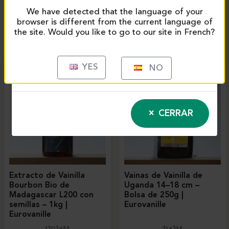
We have detected that the language of your
browser is different from the current language of
PRODUITS SIMILAIRES
the site. Would you like to go to our site in French?
YES
NO
CERRAR
Extracto de Vainilla
Vainas de Vainilla de
Bourbon Bio de
Uganda 14–18 cm –
Madagascar L200 con
Bolsa de 250g |
semillas – 1kg |
Eurovanille
Eurovanille
13034M
3143M