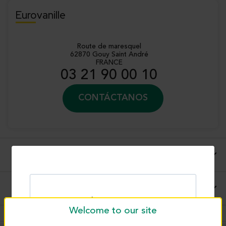
Eurovanille
Route de maresquel
62870 Gouy Saint André
FRANCE
03 21 90 00 10
CONTÁCTANOS
Descripción completa
Instrucciones para el uso y aplicaciones
Welcome to our site