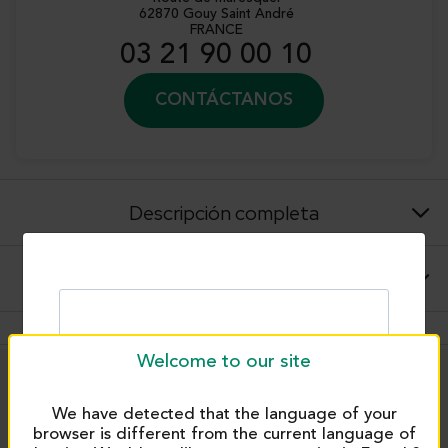
62870 Gouy Saint André
FRANCE
03 21 90 00 10
CONTÁCTANOS
Descripción completa
Instrucciones para el uso y aplicaciones
Welcome to our site
PRODUITS SIMILAIRES
We have detected that the language of your
browser is different from the current language of