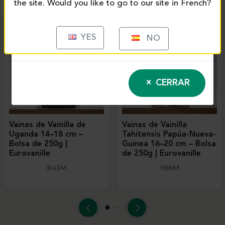
the site. Would you like to go to our site in French?
YES
NO
CERRAR
Vainas de Vainilla de
Vainas de Vainilla
Uganda 14–18 cm –
Tahitensis Papúa-Nueva-
Bolsa de 250g |
Guinea 16–20 cm – Bolsa
Eurovanille
de 250g | Eurovanille
3143M
1166M