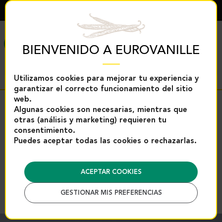
ESPAÑOL
MENÚ
BIENVENIDO A EUROVANILLE
Utilizamos cookies para mejorar tu experiencia y
garantizar el correcto funcionamiento del sitio
web.
Regreso
Algunas cookies son necesarias, mientras que
otras (análisis y marketing) requieren tu
Inicio
Productos de vainilla
Vainas
Vainas de Vainil
consentimiento.
Puedes aceptar todas las cookies o rechazarlas.
Vainas de Vainilla Bourbon de
Madagascar 16–20 cm – Bolsa
de 250g | Eurovanille
ACEPTAR COOKIES
Referencia : 906M
GESTIONAR MIS PREFERENCIAS