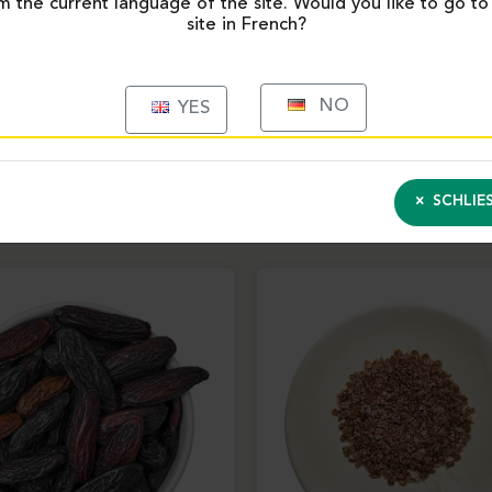
m the current language of the site. Would you like to go to
site in French?
NO
YES
PRODUITS SIMILAIRES
SCHLIES