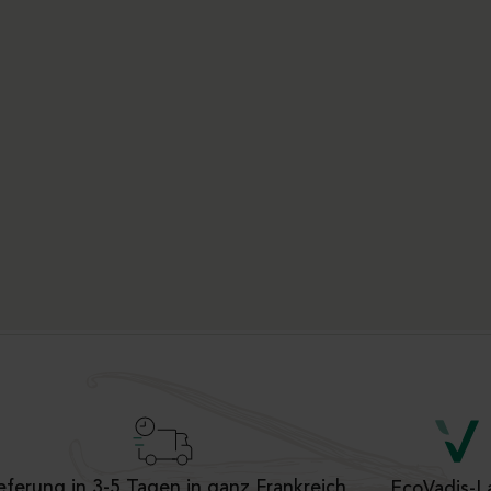
eferung in 3-5 Tagen in ganz Frankreich
EcoVadis-L