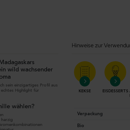
Hinweise zur Verwend
 Madagaskars
 ein wild wachsender
roma
 sein einzigartiges Profil aus
 echtes Highlight für
KEKSE
EISDESSERTS
nille wählen?
Verpackung
en
n harzig
e Aromenkombinationen
Bio
Signatur