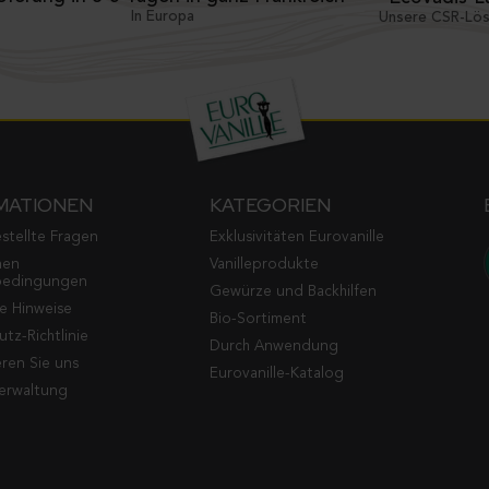
In Europa
Unsere CSR-Lö
MATIONEN
KATEGORIEN
stellte Fragen
Exklusivitäten Eurovanille
nen
Vanilleprodukte
bedingungen
Gewürze und Backhilfen
he Hinweise
Bio-Sortiment
tz-Richtlinie
Durch Anwendung
ren Sie uns
Eurovanille-Katalog
erwaltung