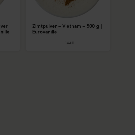
lver
Zimtpulver – Vietnam – 500 g |
nille
Eurovanille
14411