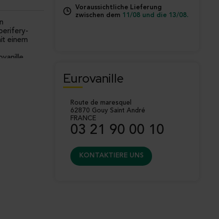
Voraussichtliche Lieferung
zwischen dem
11/08 und die 13/08.
rn
perifery-
it einem
vanille
rntet,
il aus
Eurovanille
r
mlung in
r
ofis.
 zitronig,
Route de maresquel
62870 Gouy Saint André
fe:
ideal für
FRANCE
03 21 90 00 10
l:
raffinierte
KONTAKTIERE UNS
 Labors