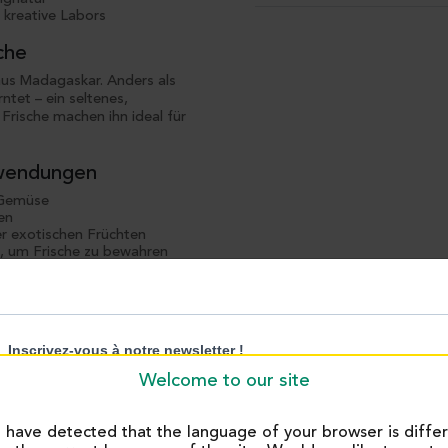
kreative Labors
che
 aus Madagaskar. Anders als
ntet – ein seltenes,
Frische machen ihn ideal für
Anwendungen
 Gemüse
en
er exotischen Früchten
, um Frische zu bewahren
se)
ffrig
Welcome to our site
e
have detected that the language of your browser is diffe