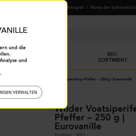
Rezepte
Worte der Spitzenköc
ANILLE
ern und die
llen.
GEWÜRZE UND
BIO-
TE
BACKHILFEN
SORTIMENT
(Analyse und
.
feffer und Fleur de Sel
Wilder Voatsiperifery-Pfeffer – 250 g | Eurovanille
UNGEN VERWALTEN
Wilder Voatsiperifery-
Pfeffer – 250 g |
Eurovanille
Referenz : 3052