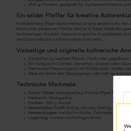
250-g-Format:
geeignet für Küchenwerkstätten und 
Ein wilder Pfeffer für kreative Autorenkü
Voatsiperifery (Piper borbonense) ist eine endemische Art
klassischer schwarzer Pfeffer wird er in freier Wildbahn geer
hochwertiges Produkt. Seine aromatische Komplexität und 
die Gourmetküche und innovative Patisserie.
Vielseitige und originelle kulinarische 
Zerstoßen zu weißem Fleisch, Fisch oder gegrilltem
Als Aufguss in Cremes, Ganaches, Sirupen oder Sauc
Harmoniert hervorragend mit Schokolade, Vanille od
Ideal am Ende des Garvorgangs oder kalt verwenden
Technische Merkmale
Zutat:
Wilder Voatsiperifery-Pfeffer (Piper borbonen
Herkunft:
Madagaskar
Format:
250-g-Beutel
Sensorisches Profil:
holzig, zitronig, blumig, leicht pfe
Anwendungen:
herzhafte Küche, Patisserie, Aufgüss
Lagerung:
trocken und lichtgeschützt
We 