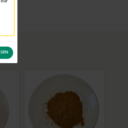
 our
SEN