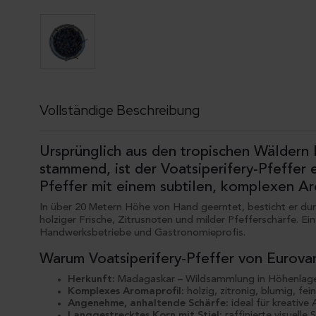
Vollständige Beschreibung
Ursprünglich aus den tropischen Wäldern
stammend, ist der Voatsiperifery-Pfeffer
Pfeffer mit einem subtilen, komplexen A
In über 20 Metern Höhe von Hand geerntet, besticht er durch
holziger Frische, Zitrusnoten und milder Pfefferschärfe. Ein
Handwerksbetriebe und Gastronomieprofis.
Warum Voatsiperifery-Pfeffer von Eurova
Herkunft:
Madagaskar – Wildsammlung in Höhenlag
Komplexes Aromaprofil:
holzig, zitronig, blumig, fei
Angenehme, anhaltende Schärfe:
ideal für kreativ
Langgestrecktes Korn mit Stiel:
raffinierte visuelle 