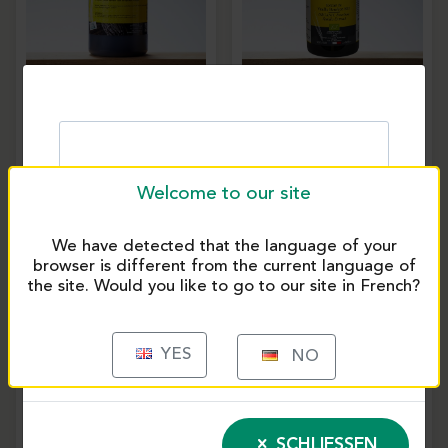
Bio-Bourbon-
Bourbon-Vanilleextrakt
Vanillepaste mit Samen
BIO L400 ohne Samen –
– 1kg Behälter |
1kg | Eurovanille
Eurovanille
12873M
13043M
Welcome to our site
We have detected that the language of your
browser is different from the current language of
the site. Would you like to go to our site in French?
YES
NO
SCHLIESSEN