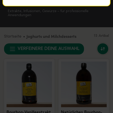
Natürliche Zutaten für Joghurt, Crèmedesserts & Panna
Cotta
Extrakte, Infusionen, Gewürze – für professionelle
Anwendungen
Startseite
Joghurts und Milchdesserts
15 Artikel
VERFEINERE DEINE AUSWAHL
Bourbon-Vanilleextrakt
Natürliches Bourbon-