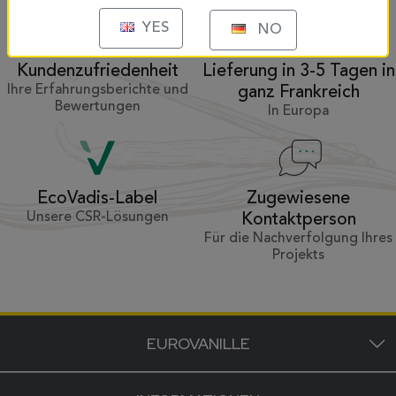
YES
NO
Kundenzufriedenheit
Lieferung in 3-5 Tagen in
Ihre Erfahrungsberichte und
ganz Frankreich
Bewertungen
In Europa
Zugewiesene
EcoVadis-Label
Unsere CSR-Lösungen
Kontaktperson
Für die Nachverfolgung Ihres
Projekts
EUROVANILLE