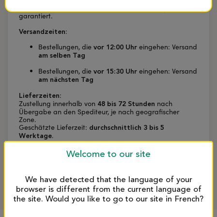
sorgfältigen Verpackung
Unversehrtheit Ihrer Produkte bei der Lieferung
garantiert.
:
Versandzeiten
Bestellungen, die
eingehen: Versand
vor 12:00 Uhr
am selben Tag
Bestellungen, die
eingehen: Versand
vor 15:30 Uhr
am nächsten Tag
:
Lieferzeiten
Zustellung innerhalb von
nach
48 bis 72 Stunden
Übergabe an den Spediteur, je nach geografischer
Zone.
Geschätzte Lieferzeit:
durchschnittlich 3 bis 5
.
Werktage
Unsere Logistik ist auf die Anforderungen von Profis
Welcome to our site
ausgerichtet:
Schnelligkeit, Zuverlässigkeit und
.
optimale Qualität
We have detected that the language of your
browser is different from the current language of
the site. Would you like to go to our site in French?