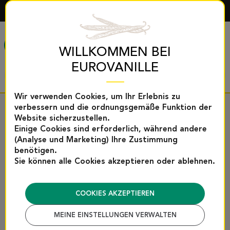
DEUTSCH
MENÜ
WILLKOMMEN BEI
EUROVANILLE
Wir verwenden Cookies, um Ihr Erlebnis zu
verbessern und die ordnungsgemäße Funktion der
Startseite
Entregado en 3 a 5 días
Website sicherzustellen.
Einige Cookies sind erforderlich, während andere
(Analyse und Marketing) Ihre Zustimmung
ENTREGADO EN 3 A 5
benötigen.
Sie können alle Cookies akzeptieren oder ablehnen.
DÍAS
COOKIES AKZEPTIEREN
Bei Eurovanille verpflichten wir uns, Ihre Bestellungen so
MEINE EINSTELLUNGEN VERWALTEN
schnell wie möglich zu versenden – mit einer
, die die Qualität und