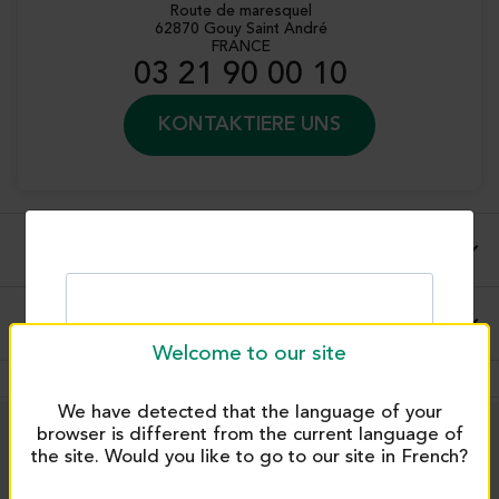
Route de maresquel
62870 Gouy Saint André
FRANCE
03 21 90 00 10
KONTAKTIERE UNS
Vollständige Beschreibung
Hinweise zur Verwendung und Anwendungen
Welcome to our site
We have detected that the language of your
browser is different from the current language of
the site. Would you like to go to our site in French?
PRODUITS SIMILAIRES