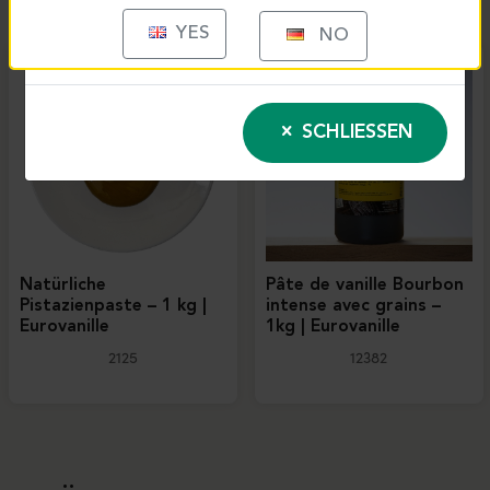
YES
NO
SCHLIESSEN
Natürliche
Pâte de vanille Bourbon
Pistazienpaste – 1 kg |
intense avec grains –
Eurovanille
1kg | Eurovanille
2125
12382