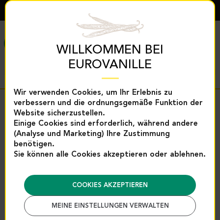
DEUTSCH
MENÜ
WILLKOMMEN BEI
EUROVANILLE
Wir verwenden Cookies, um Ihr Erlebnis zu
verbessern und die ordnungsgemäße Funktion der
Zurück
Website sicherzustellen.
Einige Cookies sind erforderlich, während andere
Startseite
Gewürze und Backhilfen
Backhilfen
(Analyse und Marketing) Ihre Zustimmung
Trockenfruchtpasten
Gefärbte Pistazienpaste – 1 kg |
benötigen.
Gefärbte Pistazienpaste – 1 kg |
Sie können alle Cookies akzeptieren oder ablehnen.
Eurovanille
Referenz : 2925
COOKIES AKZEPTIEREN
MEINE EINSTELLUNGEN VERWALTEN