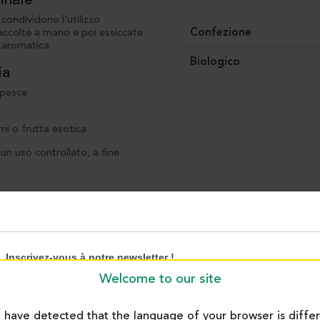
ginale
ondividono l’utilizzo
Confezione
accolte a mano e poi essiccate
a aromatica.
Biologico
ia
 pesce
mi o frutta esotica
un uso controllato, a fine
ifolius)
si
Welcome to our site
have detected that the language of your browser is diffe