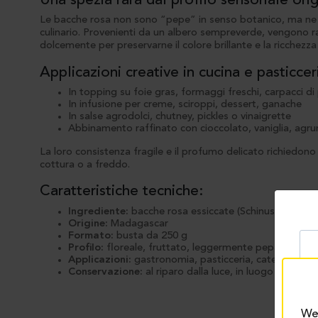
Una spezia rara dal profilo sensoriale ori
Le bacche rosa non sono “pepe” in senso botanico, ma ne c
culinario. Provenienti da un albero sempreverde, vengono r
dolcemente per preservarne il colore brillante e la ricchezz
Applicazioni creative in cucina e pasticcer
In topping su foie gras, formaggi freschi, carpacci di
In infusione per creme, sciroppi, dessert, ganache
In salse agrodolci, chutney, pickles o vinaigrette
Abbinamento raffinato con cioccolato, vaniglia, agru
La loro consistenza fragile e il profumo delicato richiedono 
cottura o a freddo.
Caratteristiche tecniche:
Ingrediente:
bacche rosa essiccate (Schinus terebinth
Origine:
Madagascar
Formato:
busta da 250 g
Profilo:
floreale, fruttato, leggermente pepato
Applicazioni:
gastronomia, pasticceria, catering, infu
Conservazione:
al riparo dalla luce, in luogo asciutto
We 