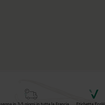
segna in 3-5 giorni in tutta la Francia
Etichetta EcoV