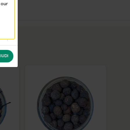
 our
IUDI