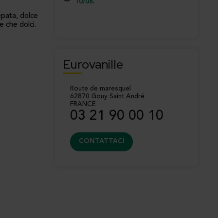
10/08.
pata, dolce
e che dolci.
?
azie al loro
a versatilità
manuale,
Eurovanille
esinoso e
ato, frutta o
Route de maresquel
62870 Gouy Saint André
vi né
FRANCE
03 21 90 00 10
– perfetto
CONTATTACI