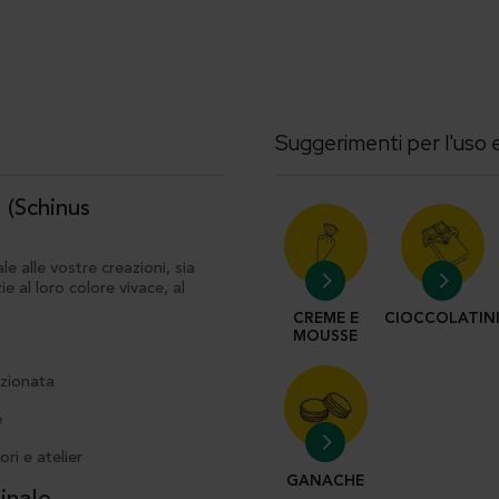
Suggerimenti per l'uso e
 (Schinus
 alle vostre creazioni, sia
 al loro colore vivace, al
CREME E
CIOCCOLATIN
MOUSSE
ezionata
e
ri e atelier
GANACHE