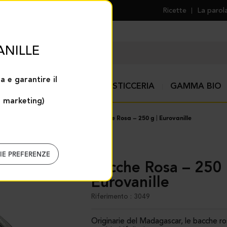
Ricette
La parola
ANILLE
a e garantire il
SPEZIE E AIUTI PER LA PASTICCERIA
GAMMA BIO
e marketing)
cucina
Pepe e fiori di sale
Bacche Rosa – 250 g | Eurovanille
MIE PREFERENZE
Bacche Rosa – 250 g |
Eurovanille
Riferimento : 3049
Originarie del Madagascar, le bacche ro