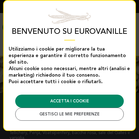
ITALIANO
MENÙ
BENVENUTO SU EUROVANILLE
Utilizziamo i cookie per migliorare la tua
esperienza e garantire il corretto funzionamento
del sito.
Alcuni cookie sono necessari, mentre altri (analisi e
marketing) richiedono il tuo consenso.
Puoi accettare tutti i cookie o rifiutarli.
ACCETTA I COOKIE
PEPE E FIORI DI SALE
GESTISCI LE MIE PREFERENZE
Pepe rari e fiori di sale d’eccezione per professionisti
Tellichery, Penja, Voatsiperifery, bacche rosa, sale del Galles e
vaniglia.