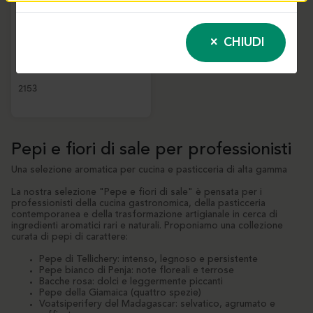
Fleur de sel con
polvere di vaniglia
CHIUDI
Planifolia – 600 g |
Eurovanille
2153
Pepi e fiori di sale per professionisti
Una selezione aromatica per cucina e pasticceria di alta gamma
La nostra selezione "Pepe e fiori di sale" è pensata per i
professionisti della cucina gastronomica, della pasticceria
contemporanea e della trasformazione artigianale in cerca di
ingredienti aromatici rari e naturali. Proponiamo una collezione
curata di pepi di carattere:
Pepe di Tellichery: intenso, legnoso e persistente
Pepe bianco di Penja: note floreali e terrose
Bacche rosa: dolci e leggermente piccanti
Pepe della Giamaica (quattro spezie)
Voatsiperifery del Madagascar: selvatico, agrumato e