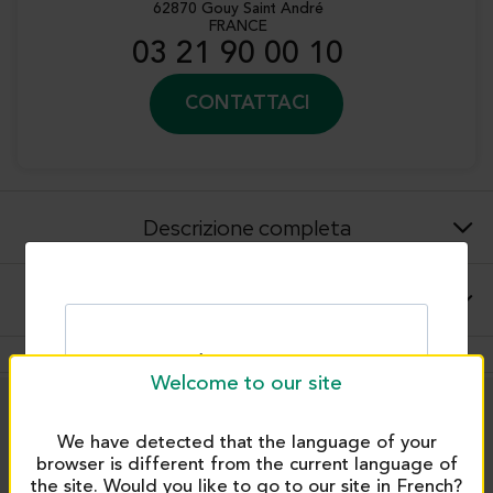
62870 Gouy Saint André
FRANCE
03 21 90 00 10
CONTATTACI
Descrizione completa
Suggerimenti per l'uso e applicazioni
Welcome to our site
PRODUITS SIMILAIRES
We have detected that the language of your
browser is different from the current language of
the site. Would you like to go to our site in French?