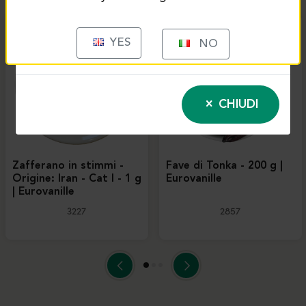
YES
NO
CHIUDI
Zafferano in stimmi -
Fave di Tonka - 200 g |
Origine: Iran - Cat I - 1 g
Eurovanille
| Eurovanille
3227
2857