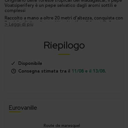
Originario delle foreste tropicali del Madagascar, il pepe
Voatsiperifery è un pepe selvatico dagli aromi sottili e
complessi
Raccolto a mano a oltre 20 metri d’altezza, conquista con
Perché scegliere il pepe Voatsiperifery Eurovanille?
il suo profilo aromatico unico che unisce freschezza
> Leggi di più
legnosa, note agrumate e calore pepato. Una gemma per
Origine:
Madagascar – raccolta selvatica in
artigiani e professionisti della gastronomia.
altitudine
Aroma complesso:
legnoso, agrumato, floreale e
Riepilogo
...
leggermente resinoso
Piccantezza moderata ma persistente:
perfetto
per abbinamenti originali
Grani allungati con peduncolo:
firma visiva
Disponibile
raffinata
Consegna stimata tra il
11/08 e il 13/08.
Formato da 250 g:
adatto a laboratori e cucine
creative
Eurovanille
Route de maresquel