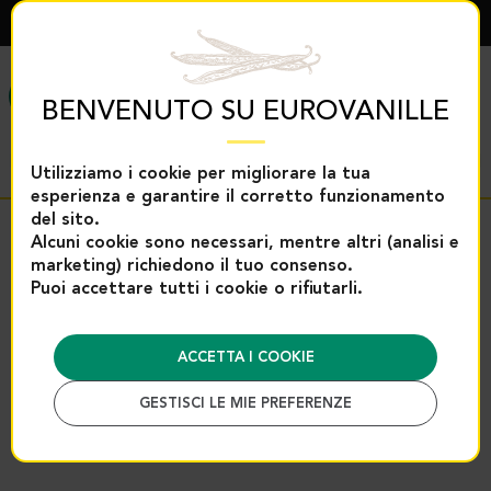
ITALIANO
MENÙ
BENVENUTO SU EUROVANILLE
Utilizziamo i cookie per migliorare la tua
esperienza e garantire il corretto funzionamento
del sito.
Ritorno
Alcuni cookie sono necessari, mentre altri (analisi e
marketing) richiedono il tuo consenso.
Accoglienza
Spezie e aiuti per la pasticceria
Puoi accettare tutti i cookie o rifiutarli.
Selezione cucina
Pepe e fiori di sale
Pepe selvatico
Pepe selvatico Voatsiperifery –
ACCETTA I COOKIE
250 g | Eurovanille
GESTISCI LE MIE PREFERENZE
Riferimento : 3052