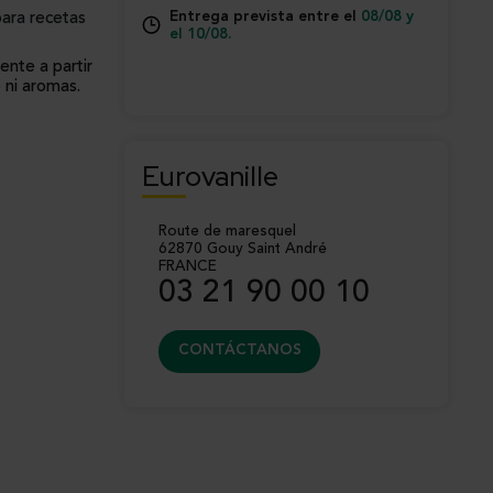
Entrega prevista entre el
08/08 y
para recetas
el 10/08.
nte a partir
 ni aromas.
con una
tamente
ionales de la
aciones
Eurovanille
rece una
 como al frío,
Route de maresquel
icación
62870 Gouy Saint André
FRANCE
laboración de
03 21 90 00 10
o rellenos
s artesanos
ervicio de la
 ni
CONTÁCTANOS
nte homogénea
tanto al calor
– formato