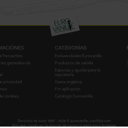
MACIÓNES
CATEGORÍAS
s frecuentes
Exclusividades Eurovanille
nes generales de
Productos de vainilla
Especias y ayudas para la
al
repostería
de privacidad
Gama orgánica
enos
Por aplicación
de cookies
Catálogo Eurovanille
Derechos de autor 1990 - 2026 © eurovanille-vanifolia.com
Sitio web creado por
la solución de comercio electrónico Arobases