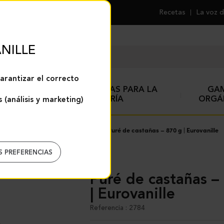
Recetas
La voz d
NILLE
arantizar el correcto
ESPECIAS Y AYUDAS PARA LA
GA
REPOSTERÍA
ORGÁ
 (análisis y marketing)
ctos para pastelería
Castañas
Puré de castañas – 870 g | Eurovanille
S PREFERENCIAS
Puré de castañas – 870 g
| Eurovanille
Referencia : 2784