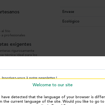
artesanos
Envase
Ecológico
al frío
 a profesionales
cetas exigentes
enteras rigurosamente
e técnica ideal para los
as añadidos, permite controlar
etas, tanto dulces como
dapta a todo tipo de
 bases para entremets. Ya sea
o sin enmascararlo, aportando
Welcome to our site
have detected that the language of your browser is diffe
m the current language of the site. Would you like to go to