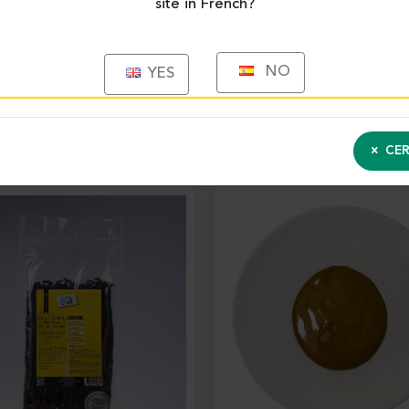
site in French?
NO
YES
PRODUITS SIMILAIRES
CER