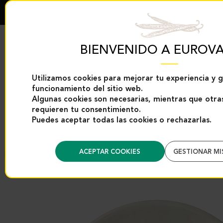
BIENVENIDO A EUROVA
Utilizamos cookies para mejorar tu experiencia y g
funcionamiento del sitio web.
EXCLUSIVIDADES
PRODUCTOS DE
EUROVANILLE
VAINILLA
Algunas cookies son necesarias, mientras que otras
requieren tu consentimiento.
Puedes aceptar todas las cookies o rechazarlas.
Inicio
Categories
Especias y ayudas para la repostería
Otros produ
ACEPTAR COOKIES
GESTIONAR MI
Regreso