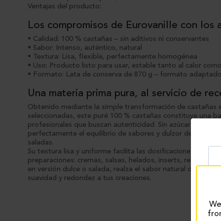
Ventajas del producto:
Los compromisos de Eurovanille con los 
• Calidad: 100 % castañas – sin aditivos ni conservantes
• Sabor: Intenso, auténtico, natural
• Textura: Lisa, flexible, perfectamente homogénea
• Uso: Producto listo para usar, estable tanto al calor como 
• Formato: Lata de conserva de 870 g – formato adaptado
Una materia prima pura, al servicio de re
Obtenido mediante la simple transformación de castañas 
seleccionadas, este puré 100 % castañas constituye una bas
profesionales que buscan autenticidad. Sin azúcar ni arom
perfectamente el equilibrio de sabores y dulzor de tus rec
saladas.
Su textura lisa y uniforme facilita las dosificaciones y se a
preparaciones: cremas, salsas, helados, inserts, rellenos o
en versión dulce o salada, realza el sabor natural del frut
suavidad y redondez a tus creaciones.
We 
fro