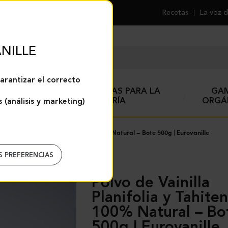
Recetas
La voz d
NILLE
arantizar el correcto
ESPECIAS Y AYUDAS PARA LA
GA
REPOSTERÍA
ORGÁ
 (análisis y marketing)
 Vainilla Planifolia y Tahitensis – 100% Natural – Bote 500g | Eurovanille
S PREFERENCIAS
Polvo de Vainilla
Planifolia y Tahiten
100% Natural – Bo
500g | Eurovanille