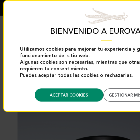
BIENVENIDO A EUROVA
Utilizamos cookies para mejorar tu experiencia y g
funcionamiento del sitio web.
EXCLUSIVIDADES
PRODUCTOS DE
EUROVANILLE
VAINILLA
Algunas cookies son necesarias, mientras que otras
requieren tu consentimiento.
Puedes aceptar todas las cookies o rechazarlas.
Inicio
Categories
Productos de vainilla
Polvo de vainilla
Polvo de
ACEPTAR COOKIES
GESTIONAR MI
Regreso