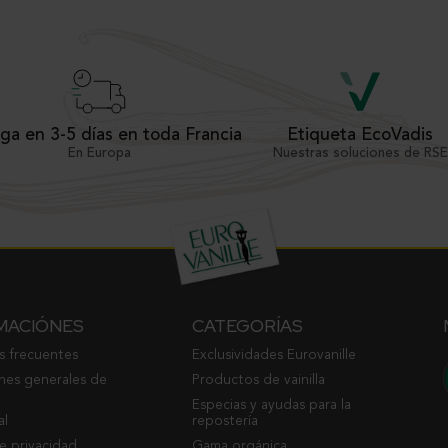
ga en 3-5 días en toda Francia
Etiqueta EcoVadis
En Europa
Nuestras soluciones de RSE
MACIÓNES
CATEGORÍAS
s frecuentes
Exclusividades Eurovanille
nes generales de
Productos de vainilla
Especias y ayudas para la
al
repostería
de privacidad
Gama orgánica