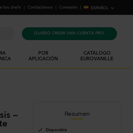
ESPAÑOL
e los chefs
Contáctenos
Conexión
QUIERO CREAR UNA CUENTA PRO.
MA
POR
CATÁLOGO
NICA
APLICACIÓN
EUROVANILLE
Resumen
sis –
te
Disponible