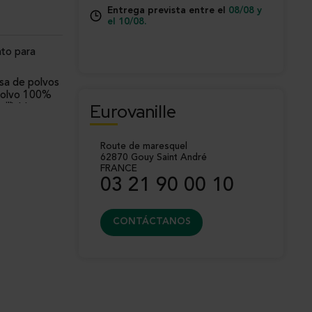
Entrega prevista entre el
08/08 y
el 10/08.
nto para
osa de polvos
e polvo 100%
Eurovanille
illa
ualable.
radas
s y
Tahitensis
tes.
Route de maresquel
62870 Gouy Saint André
inas de
FRANCE
03 21 90 00 10
les,
 estables y
CONTÁCTANOS
ratura
 diseñado
lados,
or litro o