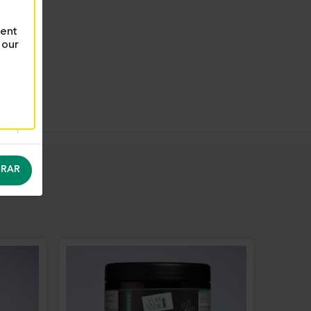
rent
 our
RAR