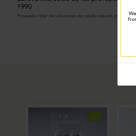
1990
We 
Proveedor líder de soluciones de vainilla natural, procesada
fro