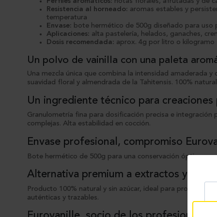
Perfiles aromáticos:
notas florales, afrutadas y de 
Resistencia al horneado:
aromas estables y persisten
temperatura
Envase:
bote hermético de 500g diseñado para uso p
Aplicaciones:
alta pastelería, helados, ganaches, cr
Dosis recomendada:
aprox. 4g por litro o kilogramo
Un polvo de vainilla con una paleta arom
Una mezcla única que combina la intensidad amaderada y dul
suavidad floral y almendrada de la Tahitensis. 100% natural,
Un ingrediente técnico para creaciones
Granulometría fina para dosificación precisa e integración 
complejas. Alta estabilidad en cocción.
Envase profesional, compromiso Eurova
Bote hermético de 500g para una conservación óptima.
Alternativa premium a extractos y arom
Producto 100% natural y sin azúcar, ideal para profesional
auténticas y trazables.
Eurovanille, socio de los profesionales