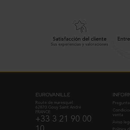
Satisfacción del cliente
Entre
Sus experiencias y valoraciones
EUROVANILLE
INFOR
Route de maresquel
Pregunta
62870 Gouy Saint André
Condicio
FRANCE
venta
+33 3 21 90 00
Aviso leg
10
Política 