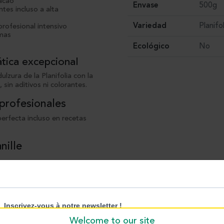
cacao
Envase
500g
tes incluso a alta
Variedad
Planifo
rofesional intensivo
emas
Ecológico
No
ática excepcional
zura de la Planifolia con la
 sin aditivos ni colorantes.
 profesionales
perfecta incluso en recetas
nille
as
es que buscan creaciones
Welcome to our site
 del sabor desde