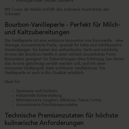
Fruchtige oder florale Desserts
Mit Coeur de Vanille entfällt das mühsame Auskratzen der
Schoten!
Bourbon-Vanilleperle - Perfekt für Milch-
und Kaltzubereitungen
Die Vanilleperle ist eine exklusive Innovation von Eurovanille - eine
flüssige, konzentrierte Paste, speziell für kalte und milchbasierte
Anwendungen. Sie bietet das authentische, tiefe und natürliche
Aroma der Bourbon-Vanille in einer einfach dosierbaren Form.
Besonders geeignet für Zubereitungen ohne Erhitzung, bei denen
das Aroma gleichmäg verteilt werden soll, und mit einer
intensiven Vanilleoptik dank sichtbarer Vanillekörner. Die
Vanilleperle ist auch in Bio-Qualität erhältlich.
Ideal für:
Speiseeis und Sorbets
Industrielle Eisherstellung
Milchdesserts (Joghurt, Milchreis, Panna Cotta)
Aromatisierte Frischkäseprodukte
Technische Premiumzutaten für höchste
kulinarische Anforderungen