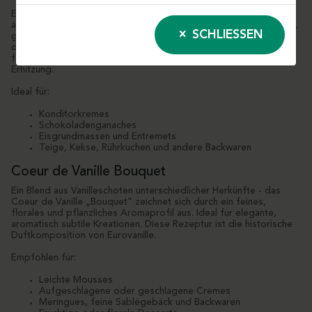
Eine hochwertige Vanillepaste, hergestellt aus sorgfältig
ausgewählten Bourbon-Schoten. Sie entfaltet ein rundes, warmes,
SCHLIESSEN
großzügiges Aroma mit typischen holzigen und würzigen Noten
der madagassischen Vanille. Die glatte, homogene Textur sorgt
für eine einfache Verarbeitung und verstärktes Aroma bei
Erhitzung.
Ideal für:
Konditorkremes
Schokoladenganaches
Eisgrundmassen und Entremets
Teige, Kekse, Rührkuchen und andere Backwaren
Coeur de Vanille Bouquet
Ein Blend aus Vanilleschoten unterschiedlicher Herkünfte - das
Coeur de Vanille „Bouquet" zeichnet sich durch ein feines,
florales und pflanzliches Aromaprofil aus. Ideal für elegante,
aromatisch subtile Kreationen. Diese Rezeptur ist die historische
Duftkomposition von Eurovanille.
Empfohlen für:
Leichte Mousses
Aufgeschlagene oder geschlagene Cremes
Meringues, feine Sablégebäck und Backwaren