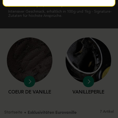
Exklusive Vanille-Innovationen für Profis: Coeur de Vanille
(Bourbon, Bouquet) & Vanilleperle
Intensiver Geschmack, erhältlich in 100g und 1kg - Signature-
Zutaten für höchste Ansprüche.
COEUR DE VANILLE
VANILLEPERLE
Startseite
Exklusivitäten Eurovanille
7 Artikel