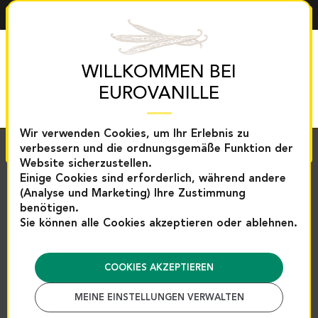
DEUTSCH
Welcome to our site
MENÜ
We have detected that the language of your
WILLKOMMEN BEI
browser is different from the current language of
EUROVANILLE
the site. Would you like to go to our site in French?
Wir verwenden Cookies, um Ihr Erlebnis zu
YES
NO
verbessern und die ordnungsgemäße Funktion der
Zurück
Website sicherzustellen.
Einige Cookies sind erforderlich, während andere
Startseite
Gewürze und Backhilfen
Auswahl Küche
(Analyse und Marketing) Ihre Zustimmung
Pfeffer und Fleur de Sel
Tellichery-Pfeffer – 250 g | Eu
benötigen.
Tellichery-Pfeffer – 250 g |
Sie können alle Cookies akzeptieren oder ablehnen.
Eurovanille
Referenz : 3048
COOKIES AKZEPTIEREN
SCHLIESSEN
MEINE EINSTELLUNGEN VERWALTEN