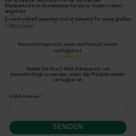
Der schwarze Tellichery-Pfeffer wird an der
Malabarküste im Bundesstaat Kerala im Süden Indiens
angebaut
Er wird vollreif geerntet und ist bekannt für seine großen
Warum Tellichery-Pfeffer von Eurovanille wählen?
Körner und sein intensives Aroma. Ein seltener, warmer
> Mehr lesen
und holziger Pfeffer für Feinschmecker und Profiköche
Herkunft:
Indien – Region Kerala (Malabarküste)
auf der Suche nach einem echten Grand Cru.
Große Körner:
handverlesene Beeren
Intensives Aroma:
holzig, harzig, leicht zitrusartig
Benachrichtige mich, wenn das Produkt wieder
...
Ausgeprägte, elegante Schärfe:
geeignet für süß
verfügbar ist.
& salzig
Profi-Format:
250 g – ideal für anspruchsvolle
Küchen
Geben Sie Ihre E-Mail-Adresse ein, um
benachrichtigt zu werden, wenn das Produkt wieder
verfügbar ist.
E-Mail-Adresse
SENDEN