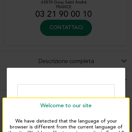
Applicazioni: pasticceria, cioccolateria, cucina,
62870 Gouy Saint André
infusi
FRANCE
Conservazione: in luogo asciutto, al riparo dalla
03 21 90 00 10
luce
CONTATTACI
Descrizione completa
Suggerimenti per l'uso e applicazioni
Welcome to our site
PRODUITS SIMILAIRES
We have detected that the language of your
browser is different from the current language of