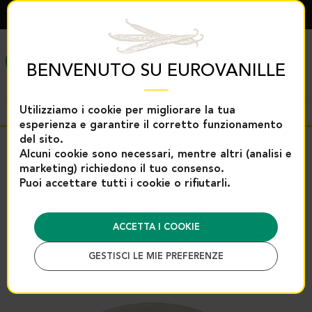
ITALIANO
MENÙ
BENVENUTO SU EUROVANILLE
Utilizziamo i cookie per migliorare la tua
esperienza e garantire il corretto funzionamento
del sito.
Ritorno
Alcuni cookie sono necessari, mentre altri (analisi e
marketing) richiedono il tuo consenso.
Accoglienza
Spezie e aiuti per la pasticceria
Puoi accettare tutti i cookie o rifiutarli.
Selezione cucina
Cannella
Cannella in polvere – V
Cannella in polvere – Vietnam –
ACCETTA I COOKIE
500 g | Eurovanille
GESTISCI LE MIE PREFERENZE
Riferimento : 14411