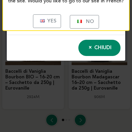
the site. Would you like to go to our site in French?
YES
NO
CHIUDI
Baccelli di Vaniglia
Baccelli di Vaniglia
Bourbon BIO – 16-20 cm
Bourbon Madagascar
– Sacchetto da 250g |
16–20 cm – Sacchetto
Eurovanille
da 250g | Eurovanille
2924M
906M