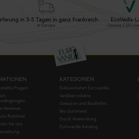
eferung in 3-5 Tagen in ganz Frankreich
EcoVadis-L
In Europa
Unsere CSR-Lö
MATIONEN
KATEGORIEN
stellte Fragen
Exklusivitäten Eurovanille
nen
Vanilleprodukte
bedingungen
Gewürze und Backhilfen
he Hinweise
Bio-Sortiment
tz-Richtlinie
Durch Anwendung
ren Sie uns
Eurovanille-Katalog
erwaltung