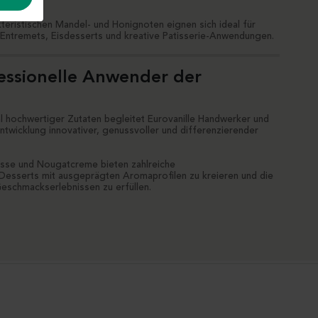
 verleiht.
kteristischen Mandel- und Honignoten eignen sich ideal für
Entremets, Eisdesserts und kreative Patisserie-Anwendungen.
essionelle Anwender der
l hochwertiger Zutaten begleitet Eurovanille Handwerker und
Entwicklung innovativer, genussvoller und differenzierender
se und Nougatcreme bieten zahlreiche
esserts mit ausgeprägten Aromaprofilen zu kreieren und die
eschmackserlebnissen zu erfüllen.