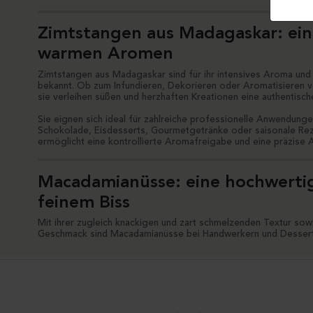
Zimtstangen aus Madagaskar: ei
warmen Aromen
Zimtstangen aus Madagaskar sind für ihr intensives Aroma und 
bekannt. Ob zum Infundieren, Dekorieren oder Aromatisieren 
sie verleihen süßen und herzhaften Kreationen eine authentisch
Sie eignen sich ideal für zahlreiche professionelle Anwendung
Schokolade, Eisdesserts, Gourmetgetränke oder saisonale Re
ermöglicht eine kontrollierte Aromafreigabe und eine präzise
Macadamianüsse: eine hochwertig
feinem Biss
Mit ihrer zugleich knackigen und zart schmelzenden Textur sowi
Geschmack sind Macadamianüsse bei Handwerkern und Dessertk