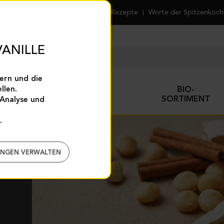
Rezepte
Worte der Spitzenköc
ANILLE
ern und die
llen.
GEWÜRZE UND
BIO-
TE
BACKHILFEN
SORTIMENT
(Analyse und
.
UNGEN VERWALTEN