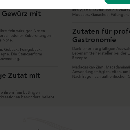
raffinierte und genussvolle Note
Ihre glatte Textur und die chara
n Gewürz mit
Mousses, Ganaches, Füllungen, 
Zutaten für prof
ihre fein würzigen Noten
verschiedener Zubereitungen –
Gastronomie
e Note.
Dank einer sorgfältigen Auswah
en: Gebäck, Feingebäck,
Lebensmittelhersteller bei der 
zepte. Die Stangenform
Rezepte.
 Anwendung.
Madagaskar-Zimt, Macadamianüs
Anwendungsmöglichkeiten, um D
e Zutat mit
Nachfrage nach authentischen G
e ihrem fein buttrigen
reationen besonders beliebt.