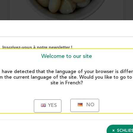
Ganze Macadamianüsse – 1 kg | Eurovanille
2625
Welcome to our site
have detected that the language of your browser is diffe
m the current language of the site. Would you like to go to
Sie veredeln zahlreiche Anwendu
aten für Ihre
site in French?
Pralinen, Kekse, Cookies, Entr
Vanille, Karamell oder Schokola
und Aromen.
 Eishersteller und die
NO
YES
für ihre aromatische Qualität
Nougatcreme: ei
und Honignoten
kt:
Zimtstangen aus
 die Ihre Rezepte verfeinern und
Nougatcreme ist eine vielseitig
SCHLIES