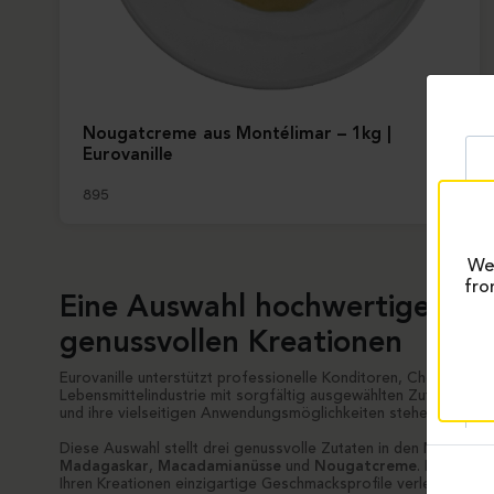
Nougatcreme aus Montélimar – 1kg |
Eurovanille
895
We 
fro
Eine Auswahl hochwertiger Zut
genussvollen Kreationen
Eurovanille unterstützt professionelle Konditoren, Chocolatiers,
Lebensmittelindustrie mit sorgfältig ausgewählten Zutaten, die 
und ihre vielseitigen Anwendungsmöglichkeiten stehen.
Diese Auswahl stellt drei genussvolle Zutaten in den Mittelpun
Madagaskar
,
Macadamianüsse
und
Nougatcreme
. Produkte,
Ihren Kreationen einzigartige Geschmacksprofile verleihen.