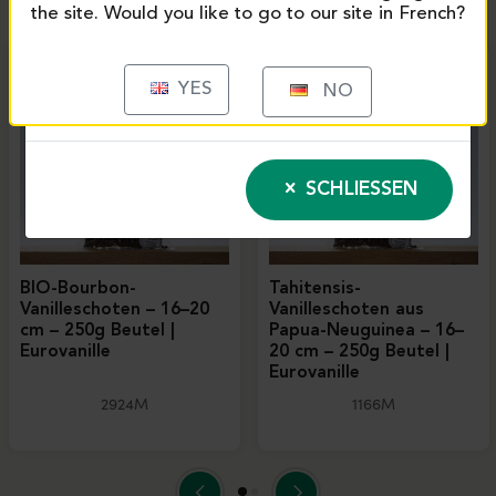
the site. Would you like to go to our site in French?
YES
NO
SCHLIESSEN
BIO-Bourbon-
Tahitensis-
Vanilleschoten – 16–20
Vanilleschoten aus
cm – 250g Beutel |
Papua-Neuguinea – 16–
Eurovanille
20 cm – 250g Beutel |
Eurovanille
2924M
1166M