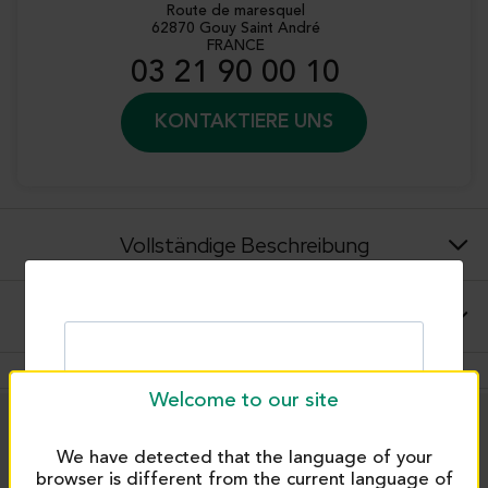
Route de maresquel
62870 Gouy Saint André
FRANCE
03 21 90 00 10
KONTAKTIERE UNS
Vollständige Beschreibung
Hinweise zur Verwendung und Anwendungen
Welcome to our site
PRODUITS SIMILAIRES
We have detected that the language of your
browser is different from the current language of