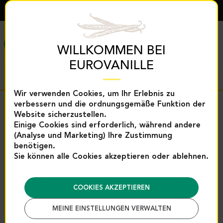
DEUTSCH
MENÜ
WILLKOMMEN BEI
EUROVANILLE
Wir verwenden Cookies, um Ihr Erlebnis zu
verbessern und die ordnungsgemäße Funktion der
Zurück
Website sicherzustellen.
Einige Cookies sind erforderlich, während andere
Startseite
Gewürze und Backhilfen
Backhilfen
(Analyse und Marketing) Ihre Zustimmung
Trockenfrüchte
Mandelmehl für Macarons – 1 kg | Eur
benötigen.
Mandelmehl für Macarons – 1
Sie können alle Cookies akzeptieren oder ablehnen.
kg | Eurovanille
Referenz : 2937
COOKIES AKZEPTIEREN
MEINE EINSTELLUNGEN VERWALTEN