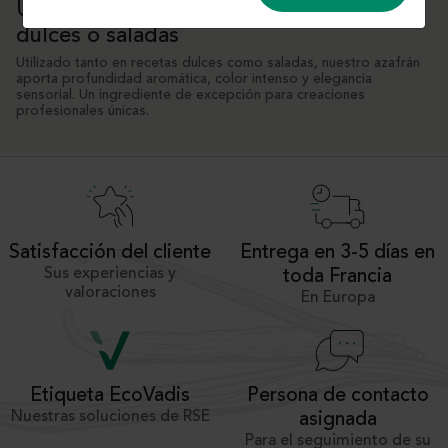
Un ingrediente noble para creaciones
dulces o saladas
Utilizado tanto en recetas dulces como saladas, nuestro azafrán
aporta profundidad aromática, color intenso y elegancia
sensorial. Un ingrediente de excepción para creaciones
profesionales únicas.
Satisfacción del cliente
Entrega en 3-5 días en
Sus experiencias y
toda Francia
valoraciones
En Europa
Persona de contacto
Etiqueta EcoVadis
Nuestras soluciones de RSE
asignada
Para el seguimiento de su