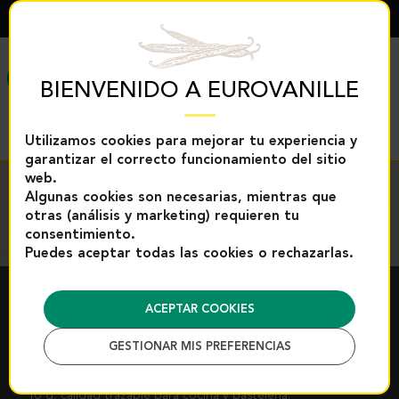
ESPAÑOL
MENÚ
BIENVENIDO A EUROVANILLE
Utilizamos cookies para mejorar tu experiencia y
garantizar el correcto funcionamiento del sitio
web.
Algunas cookies son necesarias, mientras que
otras (análisis y marketing) requieren tu
consentimiento.
Puedes aceptar todas las cookies o rechazarlas.
AZAFRÁN
ACEPTAR COOKIES
GESTIONAR MIS PREFERENCIAS
Azafrán de Irán categoría 1 y 2 para profesionales
Pistilos, polvo o liofilizado. Aroma potente, formatos de 1 g a
10 g, calidad trazable para cocina y pastelería.