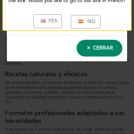
the site. Would you like to go to our site in French?
Pastas de frutos secos para
profesionales
YES
NO
Una elaboración cuidada para un sabor intenso
Nuestras pastas de frutos secos están elaboradas a partir de
frutos cuidadosamente seleccionados y molidos finamente para
CERRAR
ofrecer una textura lisa y un sabor intenso. Disponibles en
versiones de pistacho y avellana, son ideales para los
profesionales de la pastelería, heladería, chocolatería y confitería
artesanal.
Recetas naturales y eficaces
Sin azúcar añadido, sin aromas artificiales ni aditivos, estas pastas
están formuladas para integrarse perfectamente en cremas,
ganaches, mousses, galletas, helados o cremas para untar.
Garantizan estabilidad aromática, buena resistencia al calor y al
frío.
Formatos profesionales adaptados a sus
necesidades
Presentadas en formatos B2B (botes de 1 kg), nuestras pastas