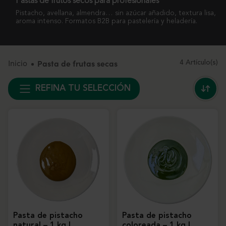
Pastas de frutos secos para profesionales
Pistacho, avellana, almendra… sin azúcar añadido, textura lisa,
aroma intenso. Formatos B2B para pastelería y heladería.
Inicio
Pasta de frutas secas
4 Artículo(s)
REFINA TU SELECCIÓN
Pasta de pistacho
Pasta de pistacho
natural – 1 kg |
coloreada – 1 kg |