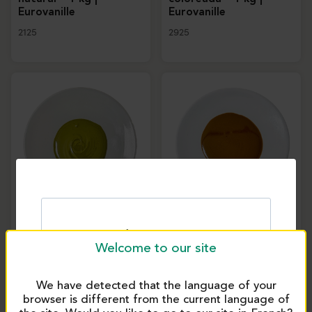
Eurovanille
Eurovanille
2125
2925
Pasta de pistacho
Pasta de avellanas –
azucarada y
1Kg | Eurovanille
aromatizada – 1Kg |
Welcome to our site
Eurovanille
2920
2831
We have detected that the language of your
browser is different from the current language of